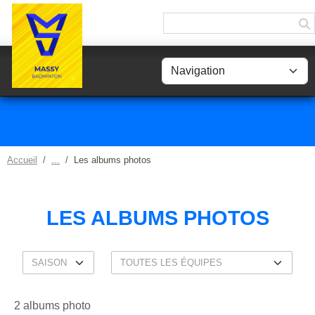
Panneau de gestion des cookies
Accueil
Les albums photos
LES ALBUMS PHOTOS
2 albums photo