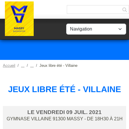
Panneau de gestion des cookies
Accueil
Jeux libre été - Villaine
JEUX LIBRE ÉTÉ - VILLAINE
LE
VENDREDI
09
JUIL.
2021
GYMNASE VILLAINE
91300
MASSY
- DE 18H30 À 21H